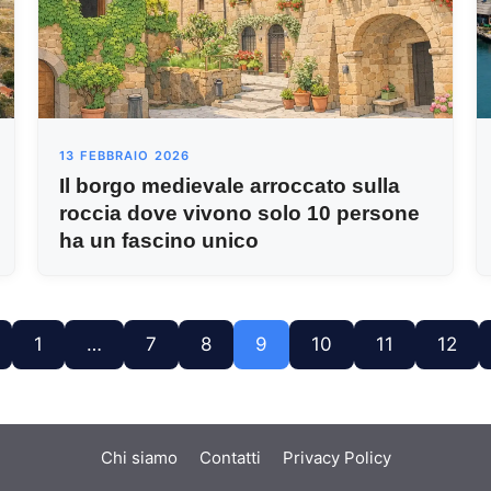
13 FEBBRAIO 2026
Il borgo medievale arroccato sulla
roccia dove vivono solo 10 persone
ha un fascino unico
1
…
7
8
9
10
11
12
Chi siamo
Contatti
Privacy Policy