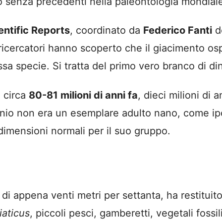
so senza precedenti nella paleontologia mondial
entific Reports
, coordinato da
Federico Fanti
de
ricercatori hanno scoperto che il giacimento ospi
essa specie. Si tratta del primo vero branco di d
a circa
80-81 milioni di anni fa
, dieci milioni di 
onio non era un esemplare adulto nano, come ip
dimensioni normali per il suo gruppo.
di appena venti metri per settanta, ha restituito
aticus
, piccoli pesci, gamberetti, vegetali foss