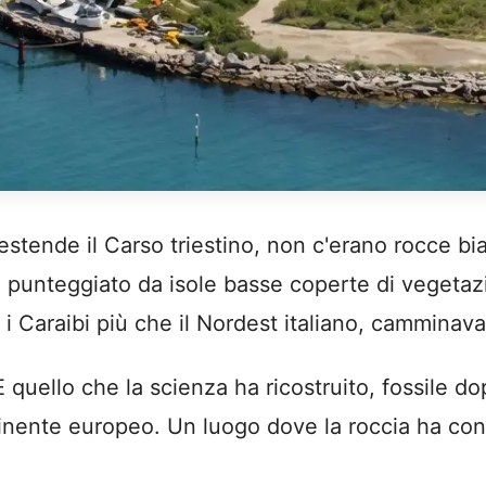
 estende il Carso triestino, non c'erano rocce bi
e, punteggiato da isole basse coperte di vegetaz
i Caraibi più che il Nordest italiano, camminava
uello che la scienza ha ricostruito, fossile dop
tinente europeo. Un luogo dove la roccia ha cons