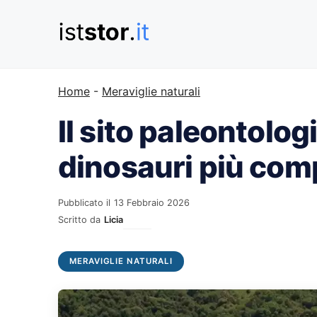
Vai
al
contenuto
Home
-
Meraviglie naturali
Il sito paleontolog
dinosauri più comp
Pubblicato il
13 Febbraio 2026
Scritto da
Licia
MERAVIGLIE NATURALI