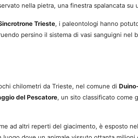
servato nella pietra, una finestra spalancata s
Sincrotrone Trieste
, i paleontologi hanno potuto
ruendo persino il sistema di vasi sanguigni nel
pochi chilometri da Trieste, nel comune di
Duino
laggio del Pescatore
, un sito classificato come 
eme ad altri reperti del giacimento, è esposto ne
n luogo dove un animale vissuto ottanta milioni d