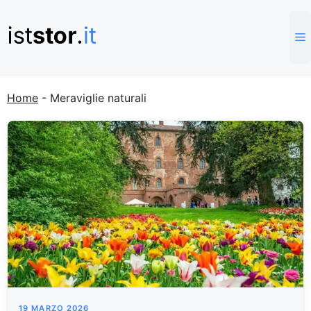
Vai
al
contenuto
Home
-
Meraviglie naturali
19 MARZO 2026