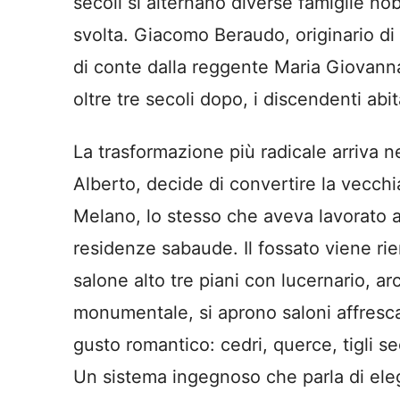
secoli si alternano diverse famiglie nob
svolta. Giacomo Beraudo, originario di 
di conte dalla reggente Maria Giovann
oltre tre secoli dopo, i discendenti ab
La trasformazione più radicale arriva ne
Alberto, decide di convertire la vecchi
Melano, lo stesso che aveva lavorato 
residenze sabaude. Il fossato viene riem
salone alto tre piani con lucernario,
monumentale, si aprono saloni affresca
gusto romantico: cedri, querce, tigli se
Un sistema ingegnoso che parla di ele