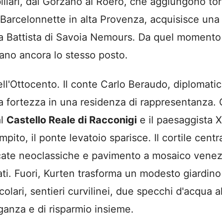
iliari, dai Gorzano ai Roero, che aggiungono torri 
Barcelonnette in alta Provenza, acquisisce una po
a Battista di Savoia Nemours. Da quel momento l
itano ancora lo stesso posto.
ll'Ottocento. Il conte Carlo Beraudo, diplomatico
a fortezza in una residenza di rappresentanza. 
al
Castello Reale di Racconigi
e il paesaggista Xa
pito, il ponte levatoio sparisce. Il cortile cent
 arcate neoclassiche e pavimento a mosaico ven
ti. Fuori, Kurten trasforma un modesto giardino
colari, sentieri curvilinei, due specchi d'acqua a
ganza e di risparmio insieme.